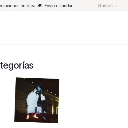
voluciones en línea
Envío estándar
s
Pantalones
Botas
Guantes
Airbags
Monos de cue
ategorías