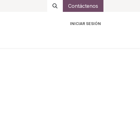
Contáctenos
INICIAR SESIÓN
ro
Intercomunicadores
Accesorios
Ayuda