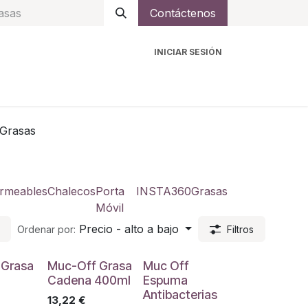
Contáctenos
INICIAR SESIÓN
ro
Intercomunicadores
Accesorios
Ayuda
Grasas
rmeables
Chalecos
Porta
INSTA360
Grasas
Móvil
Precio - alto a bajo
Ordenar por:
Filtros
 Grasa
Muc-Off Grasa
Muc Off
Cadena 400ml
Espuma
Antibacterias
13,22
€