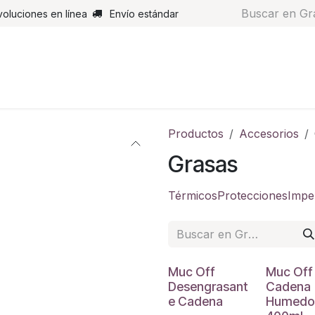
voluciones en línea
Envío estándar
s
Pantalones
Botas
Guantes
Airbags
Monos de cue
Productos
Accesorios
Grasas
Térmicos
Protecciones
Impe
Muc Off
Muc Off
Desengrasant
Cadena
e Cadena
Humedo