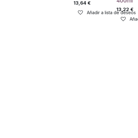
400ml
13,64
€
13,22
€
Añadir a lista de deseos
Añad