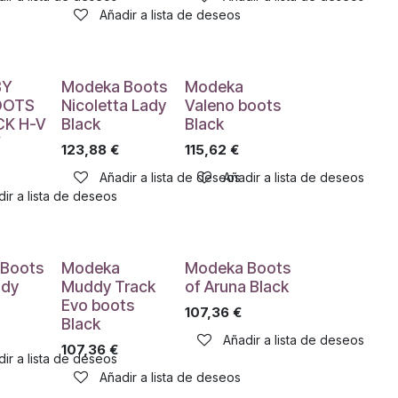
Añadir a lista de deseos
BY
Modeka Boots
Modeka
OOTS
Nicoletta Lady
Valeno boots
CK H-V
Black
Black
W
123,88
€
115,62
€
Añadir a lista de deseos
Añadir a lista de deseos
ir a lista de deseos
Boots
Modeka
Modeka Boots
ady
Muddy Track
of Aruna Black
Evo boots
107,36
€
Black
Añadir a lista de deseos
107,36
€
ir a lista de deseos
Añadir a lista de deseos