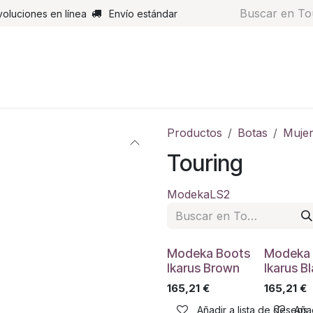
voluciones en línea
Envío estándar
s
Pantalones
Botas
Guantes
Airbags
Monos de cue
Productos
Botas
Muje
Touring
Modeka
LS2
Modeka Boots
Modeka 
Ikarus Brown
Ikarus B
165,21
€
165,21
€
Añadir a lista de deseos
Añad