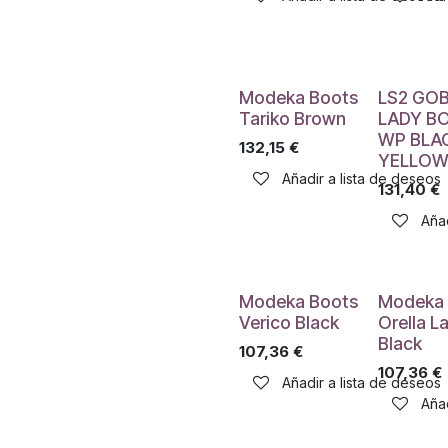
Modeka Boots
LS2 GO
Tariko Brown
LADY B
WP BLA
132,15
€
YELLO
Añadir a lista de deseos
131,40
€
Añad
Modeka Boots
Modeka 
Verico Black
Orella L
Black
107,36
€
107,36
€
Añadir a lista de deseos
Añad