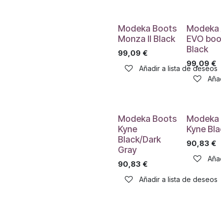
Modeka Boots
Modeka 
Monza II Black
EVO boo
Black
99,09
€
99,09
€
Añadir a lista de deseos
Añad
Modeka Boots
Modeka 
Kyne
Kyne Bla
Black/Dark
90,83
€
Gray
Añad
90,83
€
Añadir a lista de deseos