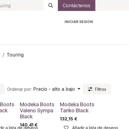
Contáctenos
INICIAR SESIÓN
ro
Intercomunicadores
Accesorios
Ayuda
r
Touring
Precio - alto a bajo
Ordenar por:
Filtros
Boots
Modeka Boots
Modeka Boots
lack
Valeno Sympa
Tariko Black
Black
132,15
€
140,41
€
ir a lista de deseos
Añadir a lista de deseos