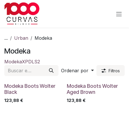
Ir al contenido
...
Urban
Modeka
Modeka
Modeka
XPD
LS2
Ordenar por
Filtros
Modeka Boots Wolter
Modeka Boots Wolter
Black
Aged Brown
123,88
€
123,88
€