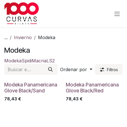
Ir al contenido
...
Invierno
Modeka
Modeka
Modeka
Spidi
Macna
LS2
Ordenar por
Filtros
Modeka Panamericana
Modeka Panamericana
Glove Black/Sand
Glove Black/Red
78,43
€
78,43
€