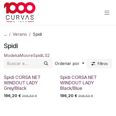
Ir al contenido
...
Verano
Spidi
Spidi
Modeka
Moore
Spidi
LS2
Ordenar por
Filtros
Spidi CORSA NET
Spidi CORSA NET
WINDOUT LADY
WINDOUT LADY
Grey/Black
Black/Blue
196,20
€
196,20
€
206,53
€
206,53
€