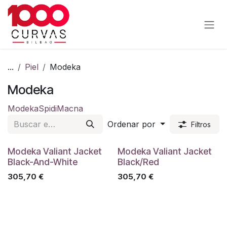
Ir al contenido
...
Piel
Modeka
Modeka
Modeka
Spidi
Macna
Ordenar por
Filtros
Modeka Valiant Jacket
Modeka Valiant Jacket
Black-And-White
Black/Red
305,70
€
305,70
€