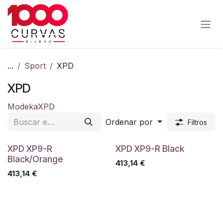
Ir al contenido
...
Sport
XPD
XPD
Modeka
XPD
Ordenar por
Filtros
XPD XP9-R
XPD XP9-R Black
Black/Orange
413,14
€
413,14
€