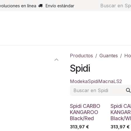
voluciones en línea
Envío estándar
s
Pantalones
Botas
Guantes
Airbags
Monos de cue
Productos
Guantes
Ho
Spidi
Modeka
Spidi
Macna
LS2
Spidi CARBO
Spidi C
KANGAROO
KANGA
Black/Red
Black/W
313,97
€
313,97
€