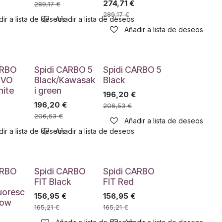
274,71
€
289,17
€
289,17
€
ir a lista de deseos
Añadir a lista de deseos
Añadir a lista de deseos
ARBO
Spidi CARBO 5
Spidi CARBO 5
EVO
Black/Kawasak
Black
hite
i green
196,20
€
196,20
€
206,53
€
206,53
€
Añadir a lista de deseos
ir a lista de deseos
Añadir a lista de deseos
ARBO
Spidi CARBO
Spidi CARBO
FIT Black
FIT Red
uoresc
156,95
€
156,95
€
low
165,21
€
165,21
€