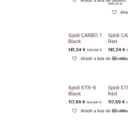
Añadir a lista de deseos
165,21
€
Añad
Spidi CARBO 7
Spidi C
Black
Red
141,24
€
141,24
€
148,68
€
Añadir a lista de deseos
Añad
Spidi STR-6
Spidi S
Black
Red
117,69
€
117,69
€
123,88
€
1
Añadir a lista de deseos
Añad