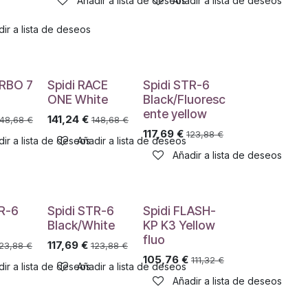
Añadir a lista de deseos
Añadir a lista de deseos
ir a lista de deseos
ARBO 7
Spidi RACE
Spidi STR-6
ONE White
Black/Fluoresc
ente yellow
141,24
€
148,68
€
148,68
€
117,69
€
123,88
€
ir a lista de deseos
Añadir a lista de deseos
Añadir a lista de deseos
TR-6
Spidi STR-6
Spidi FLASH-
Black/White
KP K3 Yellow
fluo
117,69
€
23,88
€
123,88
€
105,76
€
111,32
€
ir a lista de deseos
Añadir a lista de deseos
Añadir a lista de deseos