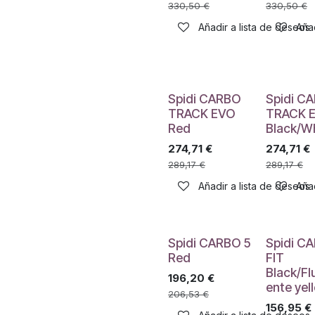
330,50
€
330,50
€
Añadir a lista de deseos
Añad
Spidi CARBO
Spidi C
TRACK EVO
TRACK 
Red
Black/W
274,71
€
274,71
€
289,17
€
289,17
€
Añadir a lista de deseos
Añad
Spidi CARBO 5
Spidi C
Red
FIT
Black/Fl
196,20
€
ente yel
206,53
€
156,95
€