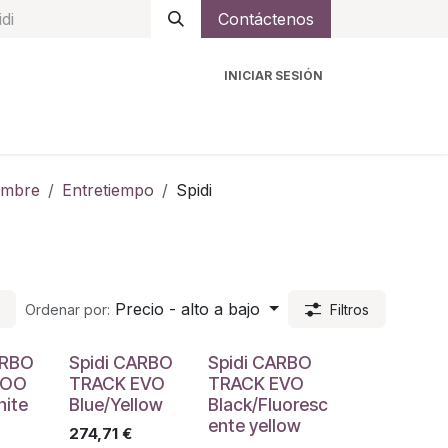
Contáctenos
INICIAR SESIÓN
ro
Intercomunicadores
Accesorios
Ayuda
mbre
Entretiempo
Spidi
Precio - alto a bajo
Ordenar por:
Filtros
ARBO
Spidi CARBO
Spidi CARBO
ROO
TRACK EVO
TRACK EVO
hite
Blue/Yellow
Black/Fluoresc
ente yellow
274,71
€