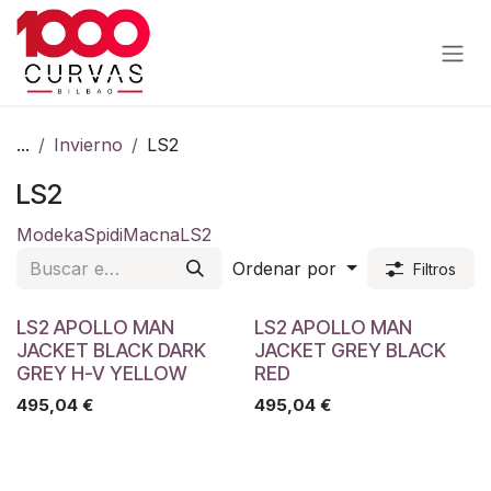
Ir al contenido
...
Invierno
LS2
LS2
Modeka
Spidi
Macna
LS2
Ordenar por
Filtros
LS2 APOLLO MAN
LS2 APOLLO MAN
JACKET BLACK DARK
JACKET GREY BLACK
GREY H-V YELLOW
RED
495,04
€
495,04
€