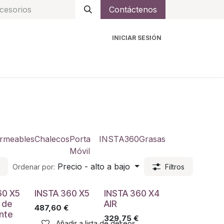
Contáctenos
INICIAR SESIÓN
ro
Intercomunicadores
Accesorios
Ayuda
rmeables
Chalecos
Porta
INSTA360
Grasas
Móvil
Precio - alto a bajo
Ordenar por:
Filtros
60 X5
INSTA 360 X5
INSTA 360 X4
 de
AIR
487,60
€
ante
329,75
€
Añadir a lista de deseos