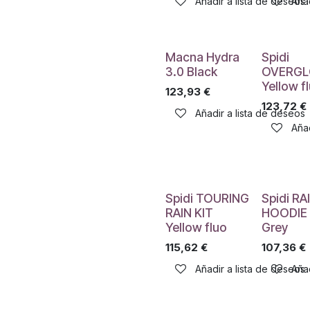
Añadir a lista de deseos
Añad
Macna Hydra
Spidi
3.0 Black
OVERGL
Yellow f
123,93
€
123,72
€
Añadir a lista de deseos
Añad
Spidi TOURING
Spidi RA
RAIN KIT
HOODIE
Yellow fluo
Grey
115,62
€
107,36
€
Añadir a lista de deseos
Añad