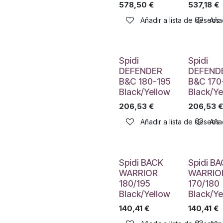
578,50
€
537,18
€
Añadir a lista de deseos
Añad
Spidi
Spidi
DEFENDER
DEFEND
B&C 180-195
B&C 170
Black/Yellow
Black/Ye
206,53
€
206,53
€
Añadir a lista de deseos
Añad
Spidi BACK
Spidi B
WARRIOR
WARRIO
180/195
170/180
Black/Yellow
Black/Ye
140,41
€
140,41
€