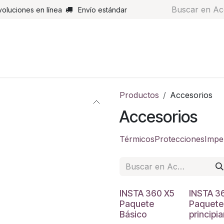
voluciones en línea
Envío estándar
s
Pantalones
Botas
Guantes
Airbags
Monos de cue
Productos
Accesorios
Accesorios
Térmicos
Protecciones
Impe
INSTA 360 X5
INSTA 3
Paquete
Paquete
Básico
principi