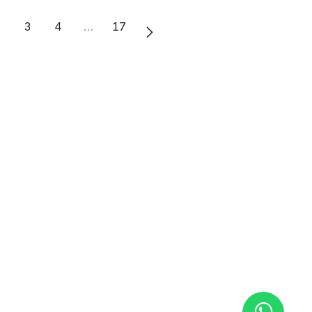
2
3
4
…
17