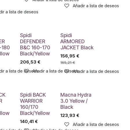
Añadir a lista de deseos
ir a lista de deseos
Spidi
Spidi
ER
DEFENDER
ARMORED
-180
B&C 160-170
JACKET Black
llow
Black/Yellow
156,95
€
206,53
€
165,21
€
ir a lista de deseos
Añadir a lista de deseos
Añadir a lista de deseos
ACK
Spidi BACK
Macna Hydra
R
WARRIOR
3.0 Yellow /
160/170
Black
llow
Black/Yellow
123,93
€
140,41
€
Añadir a lista de deseos