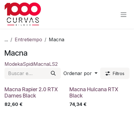
Ir al contenido
...
Entretiempo
Macna
Macna
Modeka
Spidi
Macna
LS2
Ordenar por
Filtros
Macna Rapier 2.0 RTX
Macna Hulcana RTX
Dames Black
Black
82,60
€
74,34
€