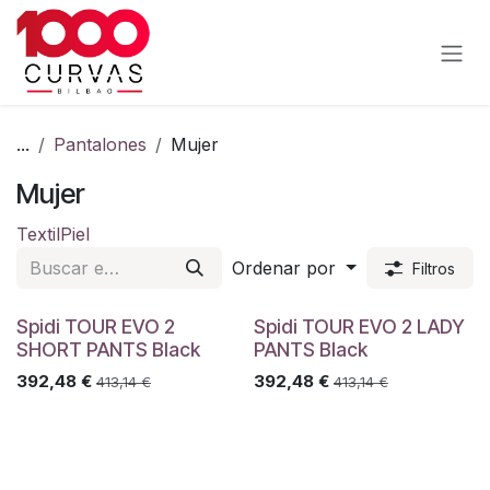
Ir al contenido
...
Pantalones
Mujer
Mujer
Textil
Piel
Ordenar por
Filtros
Spidi TOUR EVO 2
Spidi TOUR EVO 2 LADY
SHORT PANTS Black
PANTS Black
392,48
€
392,48
€
413,14
€
413,14
€