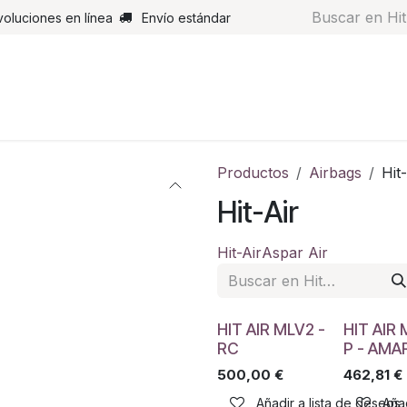
voluciones en línea
Envío estándar
s
Pantalones
Botas
Guantes
Airbags
Monos de cue
Productos
Airbags
Hit-
Hit-Air
Hit-Air
Aspar Air
HIT AIR MLV2 -
HIT AIR 
RC
P - AMA
500,00
€
462,81
€
Añadir a lista de deseos
Añad