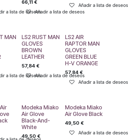
66,11
€
Añadir a lista de deseos
ir a lista de deseos
Añadir a lista de deseos
ST MAN
LS2 RUST MAN
LS2 AIR
GLOVES
RAPTOR MAN
BROWN
GLOVES
R
LEATHER
GREEN BLUE
H-V ORANGE
57,84
€
57,84
€
ir a lista de deseos
Añadir a lista de deseos
Añadir a lista de deseos
Air
Modeka Miako
Modeka Miako
love
Air Glove
Air Glove Black
ack
Black-And-
49,50
€
White
Añadir a lista de deseos
49,50
€
ir a lista de deseos