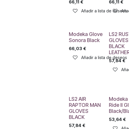
66,11
€
66,11
€
Añadir a lista de deseos
Añad
Modeka Glove
LS2 RU
Sonora Black
GLOVES
BLACK
66,03
€
LEATHE
Añadir a lista de deseos
57,84
€
Añad
LS2 AIR
Modeka 
RAPTOR MAN
Ride II G
GLOVES
Black/Bl
BLACK
53,64
€
57,84
€
Añad