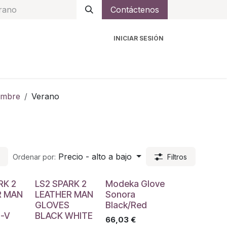
Contáctenos
INICIAR SESIÓN
ro
Intercomunicadores
Accesorios
Ayuda
mbre
Verano
Precio - alto a bajo
Ordenar por:
Filtros
RK 2
LS2 SPARK 2
Modeka Glove
R MAN
LEATHER MAN
Sonora
GLOVES
Black/Red
-V
BLACK WHITE
66,03
€