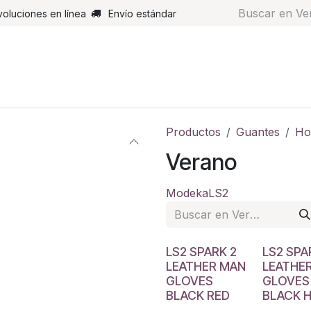
voluciones en línea
Envío estándar
s
Pantalones
Botas
Guantes
Airbags
Monos de cue
Productos
Guantes
Ho
Verano
Modeka
LS2
LS2 SPARK 2
LS2 SPA
LEATHER MAN
LEATHE
GLOVES
GLOVES
BLACK RED
BLACK H