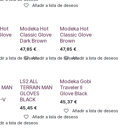
Añadir a lista de deseos
Hot
Modeka Hot
Modeka Hot
Glove
Classic Glove
Classic Glove
Dark Brown
Brown
47,85
€
47,85
€
ir a lista de deseos
Añadir a lista de deseos
Añadir a lista de deseos
LS2 ALL
Modeka Gobi
N MAN
TERRAIN MAN
Traveler II
GLOVES
Glove Black
-V
BLACK
45,37
€
W
45,45
€
Añadir a lista de deseos
Añadir a lista de deseos
ir a lista de deseos