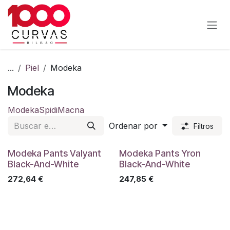
Ir al contenido
...
Piel
Modeka
Modeka
Modeka
Spidi
Macna
Ordenar por
Filtros
Modeka Pants Valyant
Modeka Pants Yron
Black-And-White
Black-And-White
272,64
€
247,85
€