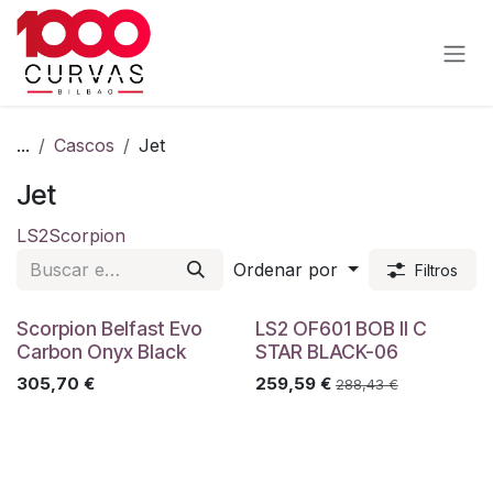
Ir al contenido
...
Cascos
Jet
Jet
LS2
Scorpion
Ordenar por
Filtros
Scorpion Belfast Evo
LS2 OF601 BOB II C
Carbon Onyx Black
STAR BLACK-06
305,70
€
259,59
€
288,43
€