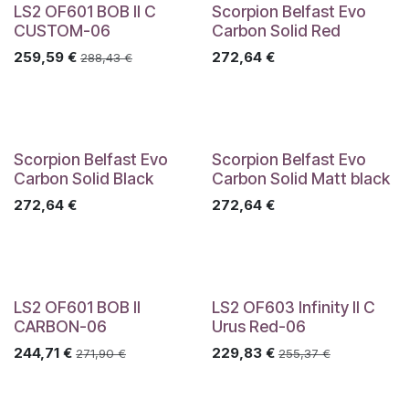
LS2 OF601 BOB II C
Scorpion Belfast Evo
CUSTOM-06
Carbon Solid Red
259,59
€
272,64
€
288,43
€
Scorpion Belfast Evo
Scorpion Belfast Evo
Carbon Solid Black
Carbon Solid Matt black
272,64
€
272,64
€
LS2 OF601 BOB II
LS2 OF603 Infinity II C
CARBON-06
Urus Red-06
244,71
€
229,83
€
271,90
€
255,37
€