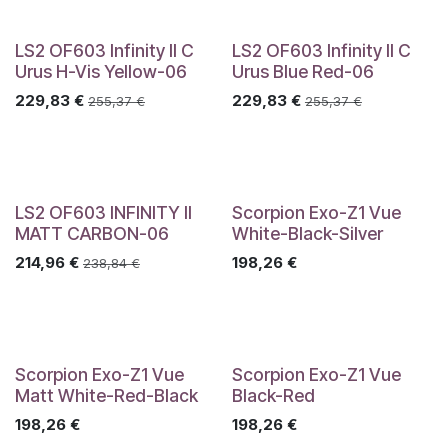
LS2 OF603 Infinity II C
LS2 OF603 Infinity II C
Urus H-Vis Yellow-06
Urus Blue Red-06
229,83
€
229,83
€
255,37
€
255,37
€
LS2 OF603 INFINITY II
Scorpion Exo-Z1 Vue
MATT CARBON-06
White-Black-Silver
214,96
€
198,26
€
238,84
€
Scorpion Exo-Z1 Vue
Scorpion Exo-Z1 Vue
Matt White-Red-Black
Black-Red
198,26
€
198,26
€