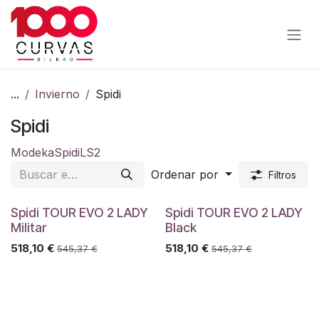
Ir al contenido
...
Invierno
Spidi
Spidi
Modeka
Spidi
LS2
Ordenar por
Filtros
Spidi TOUR EVO 2 LADY
Spidi TOUR EVO 2 LADY
Militar
Black
518,10
€
518,10
€
545,37
€
545,37
€