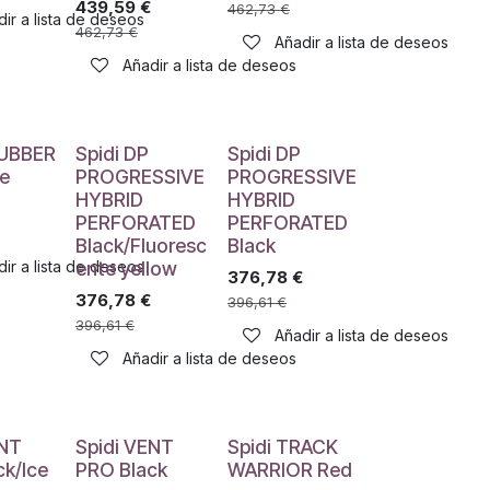
439,59
€
462,73
€
ir a lista de deseos
462,73
€
Añadir a lista de deseos
Añadir a lista de deseos
LUBBER
Spidi DP
Spidi DP
ce
PROGRESSIVE
PROGRESSIVE
HYBRID
HYBRID
PERFORATED
PERFORATED
Black/Fluoresc
Black
ir a lista de deseos
ente yellow
376,78
€
376,78
€
396,61
€
396,61
€
Añadir a lista de deseos
Añadir a lista de deseos
ENT
Spidi VENT
Spidi TRACK
ck/Ice
PRO Black
WARRIOR Red