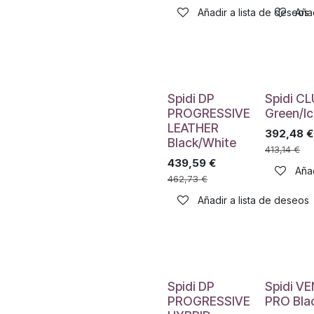
Añadir a lista de deseos
Añad
Spidi DP
Spidi C
PROGRESSIVE
Green/I
LEATHER
392,48
€
Black/White
413,14
€
439,59
€
Añad
462,73
€
Añadir a lista de deseos
Spidi DP
Spidi V
PROGRESSIVE
PRO Bla