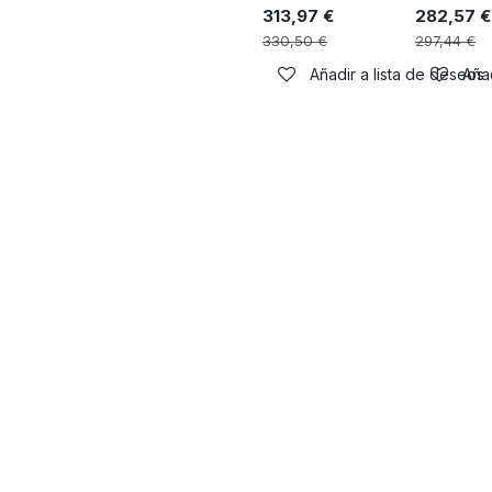
313,97
€
282,57
€
330,50
€
297,44
€
Añadir a lista de deseos
Añad