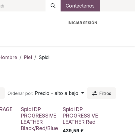
Contáctenos
INICIAR SESIÓN
ro
Intercomunicadores
Accesorios
Ayuda
Hombre
Piel
Spidi
Precio - alto a bajo
Ordenar por:
Filtros
ARAGE
Spidi DP
Spidi DP
PROGRESSIVE
PROGRESSIVE
LEATHER
LEATHER Red
Black/Red/Blue
439,59
€