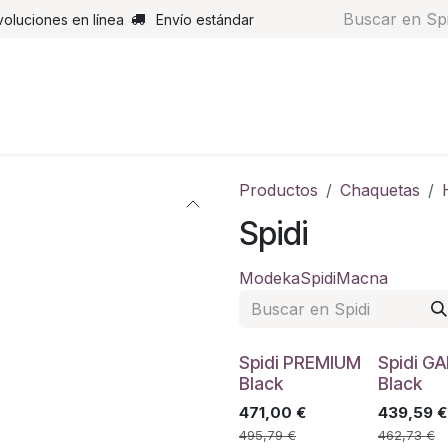
voluciones en línea
Envío estándar
s
Pantalones
Botas
Guantes
Airbags
Monos de cue
Productos
Chaquetas
Spidi
Modeka
Spidi
Macna
Spidi PREMIUM
Spidi G
Black
Black
471,00
€
439,59
€
495,79
€
462,73
€