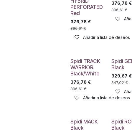
HYBRID
376,78
€
PERFORATED
396,61
€
Red
Añad
376,78
€
396,61
€
Añadir a lista de deseos
Spidi TRACK
Spidi G
WARRIOR
Black
Black/White
329,67
€
376,78
€
347,02
€
396,61
€
Añad
Añadir a lista de deseos
Spidi MACK
Spidi R
Black
Black