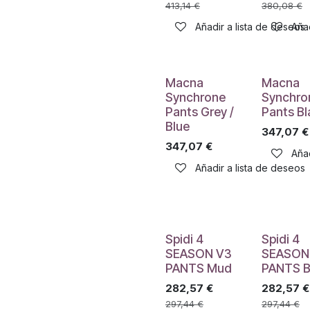
413,14
€
380,08
€
Añadir a lista de deseos
Añad
Macna
Macna
Synchrone
Synchro
Pants Grey /
Pants Bl
Blue
347,07
€
347,07
€
Añad
Añadir a lista de deseos
Spidi 4
Spidi 4
SEASON V3
SEASON
PANTS Mud
PANTS B
282,57
€
282,57
€
297,44
€
297,44
€