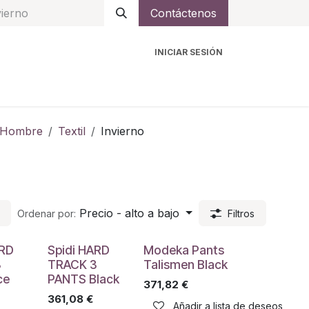
Contáctenos
INICIAR SESIÓN
ro
Intercomunicadores
Accesorios
Ayuda
Hombre
Textil
Invierno
Precio - alto a bajo
Ordenar por:
Filtros
ARD
Spidi HARD
Modeka Pants
3
TRACK 3
Talismen Black
ce
PANTS Black
371,82
€
361,08
€
Añadir a lista de deseos