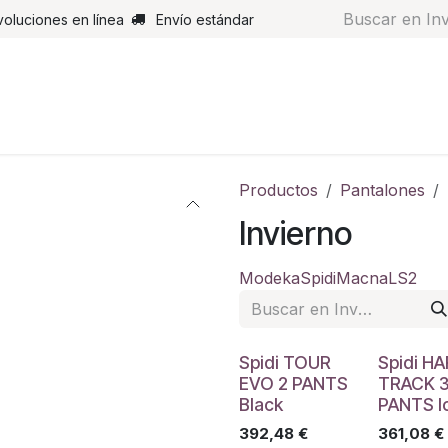
voluciones en línea
Envío estándar
s
Pantalones
Botas
Guantes
Airbags
Monos de cue
Productos
Pantalones
Invierno
Modeka
Spidi
Macna
LS2
Spidi TOUR
Spidi H
EVO 2 PANTS
TRACK 
Black
PANTS I
392,48
€
361,08
€