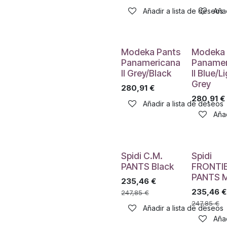
Añadir a lista de deseos
Añad
Modeka Pants
Modeka 
Panamericana
Panamer
II Grey/Black
II Blue/L
Grey
280,91
€
280,91
€
Añadir a lista de deseos
Añad
Spidi C.M.
Spidi
PANTS Black
FRONTI
PANTS Mi
235,46
€
235,46
€
247,85
€
247,85
€
Añadir a lista de deseos
Añad