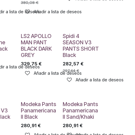
380,08
€
ir a lista de deseos
Añadir a lista de deseos
LS2 APOLLO
Spidi 4
ne
MAN PANT
SEASON V3
ack
BLACK DARK
PANTS SHORT
GREY
Black
329,75
€
282,57
€
ir a lista de deseos
297,44
€
Añadir a lista de deseos
Añadir a lista de deseos
Modeka Pants
Modeka Pants
 V3
Panamericana
Panamericana
lack
II Black
II Sand/Khaki
280,91
€
280,91
€
Añadir a lista de deseos
Añadir a lista de deseos