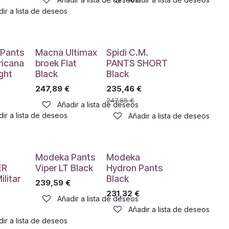
ir a lista de deseos
Pants
Macna Ultimax
Spidi C.M.
icana
broek Flat
PANTS SHORT
ight
Black
Black
247,89
€
235,46
€
247,85
€
Añadir a lista de deseos
ir a lista de deseos
Añadir a lista de deseos
Modeka Pants
Modeka
ER
Viper LT Black
Hydron Pants
litar
Black
239,59
€
231,32
€
Añadir a lista de deseos
Añadir a lista de deseos
ir a lista de deseos