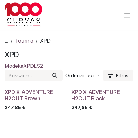
Ir al contenido
...
Touring
XPD
XPD
Modeka
XPD
LS2
Ordenar por
Filtros
XPD X-ADVENTURE
XPD X-ADVENTURE
H2OUT Brown
H2OUT Black
247,85
€
247,85
€