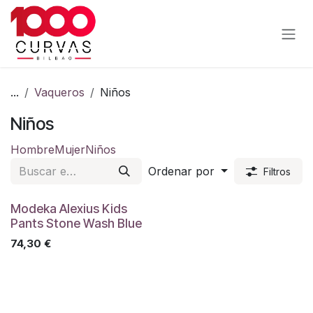
Ir al contenido
...
Vaqueros
Niños
Niños
Hombre
Mujer
Niños
Ordenar por
Filtros
Modeka Alexius Kids
Pants Stone Wash Blue
74,30
€