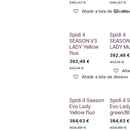
545,37
€
545,37
€
Añadir a lista de deseos
Añad
Spidi 4
Spidi 4
SEASON V3
SEASON
LADY Yellow
LADY M
fluo
392,48
€
392,48
€
413,14
€
413,14
€
Añad
Añadir a lista de deseos
Spidi 4 Season
Spidi 4 
Evo Lady
Evo Lad
Yellow fluo
green/B
384,63
€
384,63
€
404,88
€
404,88
€