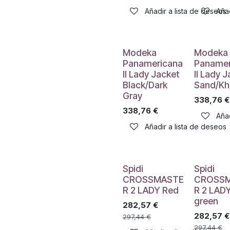
Añadir a lista de deseos
Añad
Modeka
Modeka
Panamericana
Panamer
II Lady Jacket
II Lady 
Black/Dark
Sand/Kh
Gray
338,76
€
338,76
€
Añad
Añadir a lista de deseos
Spidi
Spidi
CROSSMASTE
CROSS
R 2 LADY Red
R 2 LAD
green
282,57
€
282,57
€
297,44
€
297,44
€