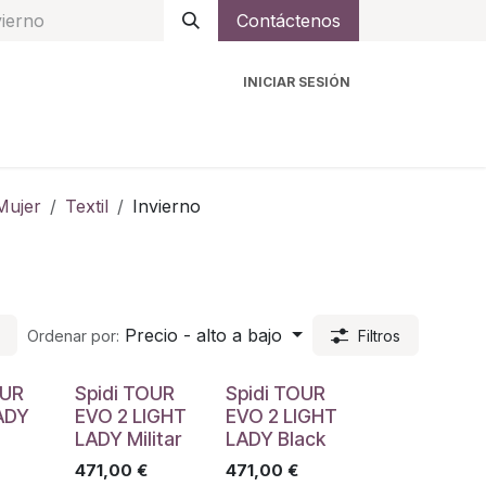
Contáctenos
INICIAR SESIÓN
ro
Intercomunicadores
Accesorios
Ayuda
Mujer
Textil
Invierno
Precio - alto a bajo
Ordenar por:
Filtros
OUR
Spidi TOUR
Spidi TOUR
ADY
EVO 2 LIGHT
EVO 2 LIGHT
LADY Militar
LADY Black
471,00
€
471,00
€