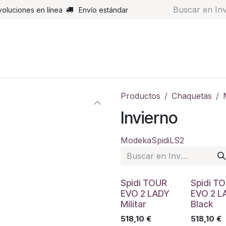
voluciones en línea
Envío estándar
s
Pantalones
Botas
Guantes
Airbags
Monos de cue
Productos
Chaquetas
Invierno
Modeka
Spidi
LS2
Spidi TOUR
Spidi T
EVO 2 LADY
EVO 2 L
Militar
Black
518,10
€
518,10
€