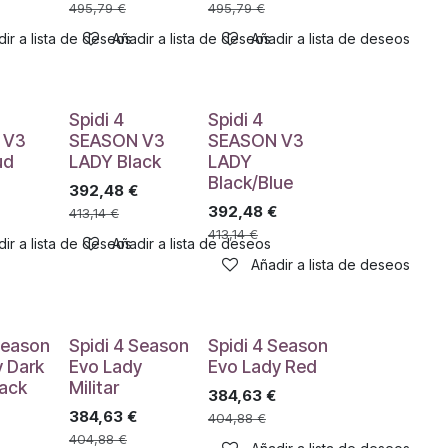
495,79
€
495,79
€
ir a lista de deseos
Añadir a lista de deseos
Añadir a lista de deseos
Spidi 4
Spidi 4
 V3
SEASON V3
SEASON V3
ud
LADY Black
LADY
Black/Blue
392,48
€
392,48
€
413,14
€
413,14
€
ir a lista de deseos
Añadir a lista de deseos
Añadir a lista de deseos
Season
Spidi 4 Season
Spidi 4 Season
y Dark
Evo Lady
Evo Lady Red
lack
Militar
384,63
€
384,63
€
404,88
€
404,88
€