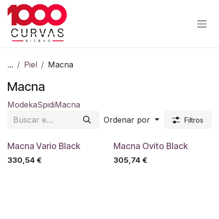
Ir al contenido
...
Piel
Macna
Macna
Modeka
Spidi
Macna
Ordenar por
Filtros
Macna Vario Black
Macna Ovito Black
330,54
€
305,74
€