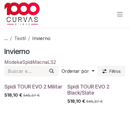
Ir al contenido
...
Textil
Invierno
Invierno
Modeka
Spidi
Macna
LS2
Ordenar por
Filtros
Spidi TOUR EVO 2 Militar
Spidi TOUR EVO 2
Black/Slate
518,10
€
545,37
€
518,10
€
545,37
€