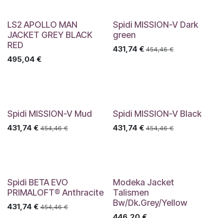
LS2 APOLLO MAN
Spidi MISSION-V Dark
JACKET GREY BLACK
green
RED
431,74
€
454,46
€
495,04
€
Spidi MISSION-V Mud
Spidi MISSION-V Black
431,74
€
431,74
€
454,46
€
454,46
€
Spidi BETA EVO
Modeka Jacket
PRIMALOFT® Anthracite
Talismen
Bw/Dk.Grey/Yellow
431,74
€
454,46
€
446,20
€