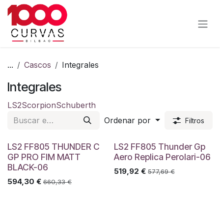
Ir al contenido
...
Cascos
Integrales
Integrales
LS2
Scorpion
Schuberth
Ordenar por
Filtros
LS2 FF805 THUNDER C
LS2 FF805 Thunder Gp
GP PRO FIM MATT
Aero Replica Perolari-06
BLACK-06
519,92
€
577,69
€
594,30
€
660,33
€