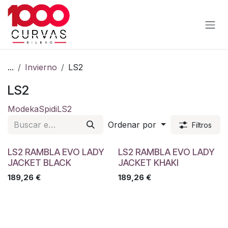
Ir al contenido
...
Invierno
LS2
LS2
Modeka
Spidi
LS2
Ordenar por
Filtros
LS2 RAMBLA EVO LADY
LS2 RAMBLA EVO LADY
JACKET BLACK
JACKET KHAKI
189,26
€
189,26
€