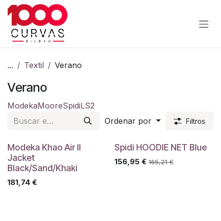
Ir al contenido
...
Textil
Verano
Verano
Modeka
Moore
Spidi
LS2
Ordenar por
Filtros
Modeka Khao Air II
Spidi HOODIE NET Blue
Jacket
156,95
€
165,21
€
Black/Sand/Khaki
181,74
€