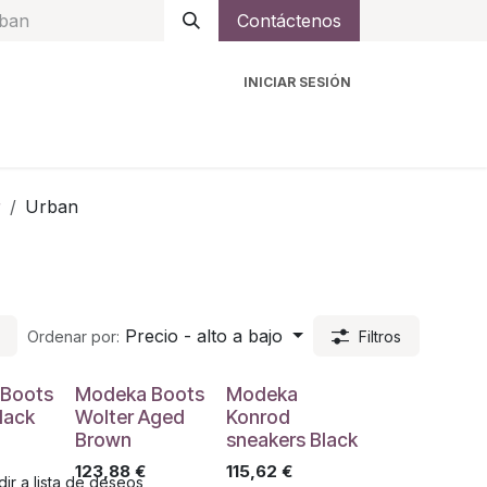
Contáctenos
INICIAR SESIÓN
ro
Intercomunicadores
Accesorios
Ayuda
r
Urban
Precio - alto a bajo
Ordenar por:
Filtros
Boots
Modeka Boots
Modeka
lack
Wolter Aged
Konrod
Brown
sneakers Black
123,88
€
115,62
€
ir a lista de deseos