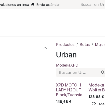
voluciones en línea
Envío estándar
s
Pantalones
Botas
Guantes
Airbags
Monos de cue
Productos
Botas
Muje
Urban
Modeka
XPD
XPD MOTO-1
Modeka 
LADY H2OUT
Wolter B
Black/Fuchsia
123,88
€
148,68
€
Añad