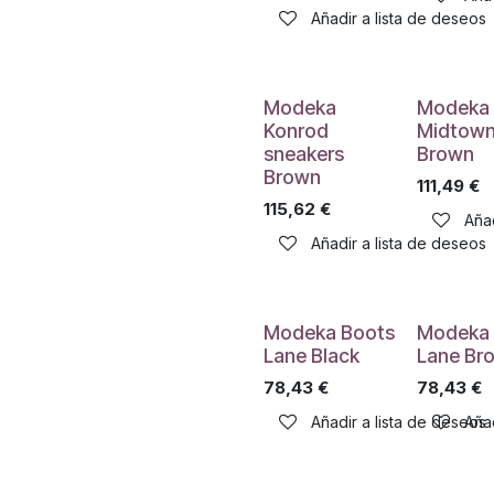
Añadir a lista de deseos
Modeka
Modeka
Konrod
Midtow
sneakers
Brown
Brown
111,49
€
115,62
€
Añad
Añadir a lista de deseos
Modeka Boots
Modeka 
Lane Black
Lane Br
78,43
€
78,43
€
Añadir a lista de deseos
Añad