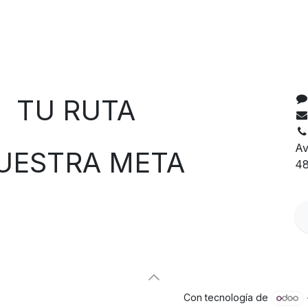
C
 RUTA
Av
TRA META
48
Con tecnología de