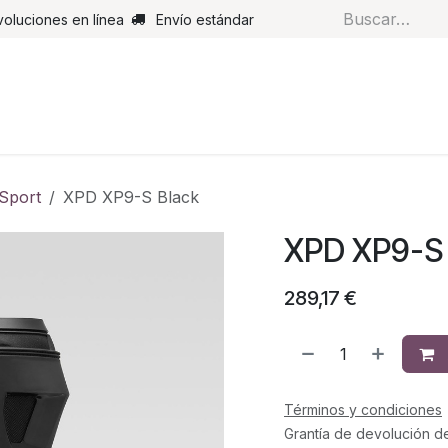
voluciones en línea
Envío estándar
s
Pantalones
Botas
Guantes
Airbags
Monos de cue
Sport
XPD XP9-S Black
XPD XP9-S 
289,17
€
Términos y condiciones
Grantía de devolución d