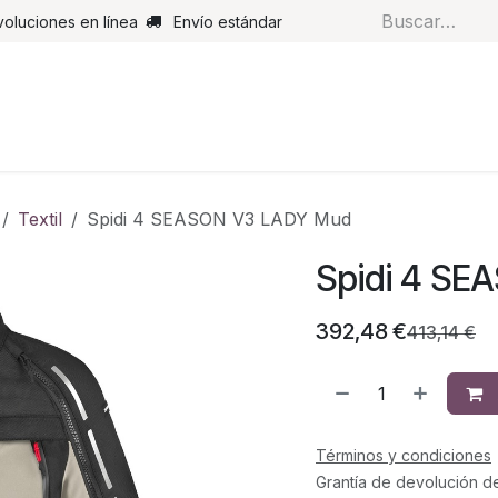
voluciones en línea
Envío estándar
s
Pantalones
Botas
Guantes
Airbags
Monos de cue
Textil
Spidi 4 SEASON V3 LADY Mud
Spidi 4 S
392,48
€
413,14
€
Términos y condiciones
Grantía de devolución d