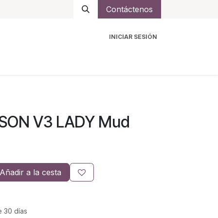
Contáctenos
INICIAR SESIÓN
ro
Intercomunicadores
Accesorios
Ayuda
EASON V3 LADY Mud
Añadir a la cesta
e 30 días