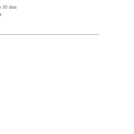
e 30 días
s