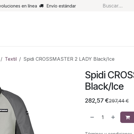
voluciones en línea
Envío estándar
s
Pantalones
Botas
Guantes
Airbags
Monos de cue
Textil
Spidi CROSSMASTER 2 LADY Black/Ice
Spidi CRO
Black/Ice
282,57
€
297,44
€
Términos y condiciones