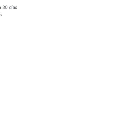
e 30 días
s