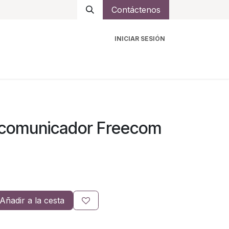
Contáctenos
INICIAR SESIÓN
ro
Intercomunicadores
Accesorios
Ayuda
rcomunicador Freecom
Añadir a la cesta