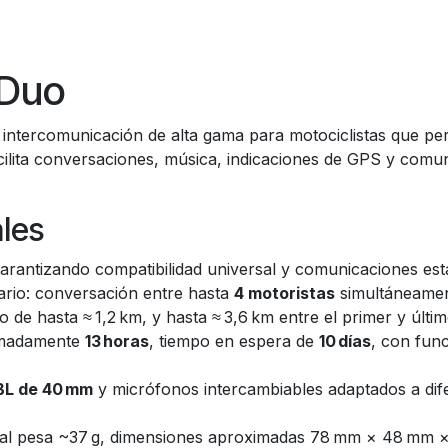
 Duo
intercomunicación de alta gama para motociclistas que per
cilita conversaciones, música, indicaciones de GPS y comu
ales
garantizando compatibilidad universal y comunicaciones est
ario: conversación entre hasta
4 motoristas
simultáneament
e hasta ≈ 1,2 km, y hasta ≈ 3,6 km entre el primer y últim
imadamente
13 horas
, tiempo en espera de
10 días
, con fun
BL de 40 mm
y micrófonos intercambiables adaptados a dif
tral pesa ~37 g, dimensiones aproximadas 78 mm × 48 mm 