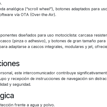
.
da analógica (“scroll wheel”), botones adaptados para uso
oftware vía OTA (Over‑the‑Air).
n
onentes diseñados para uso motociclista: carcasa resisten
 casco (pinza o adhesivo), y botones de gran tamaño para 
ara adaptarse a cascos integrales, modulares y jet, ofreci
ciones
onal, este intercomunicador contribuye significativamente 
o y recepción de instrucciones de navegación sin distracci
idad y seguridad.
ógica
tección frente a agua y polvo.