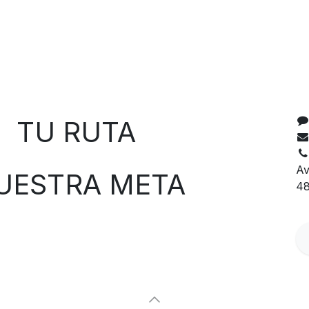
C
 RUTA
Av
TRA META
48