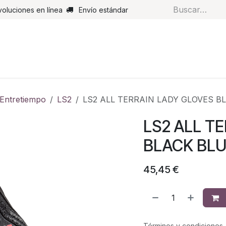
voluciones en línea
Envío estándar
s
Pantalones
Botas
Guantes
Airbags
Monos de cue
Entretiempo
LS2
LS2 ALL TERRAIN LADY GLOVES B
LS2 ALL T
BLACK BL
45,45
€
Términos y condiciones