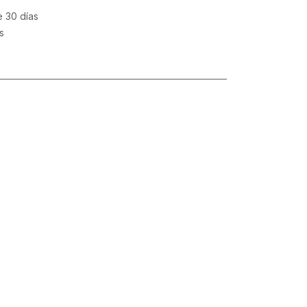
e 30 días
s