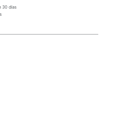
e 30 días
s