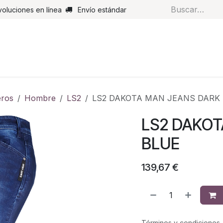
voluciones en línea
Envío estándar
s
Pantalones
Botas
Guantes
Airbags
Monos de cue
ros
Hombre
LS2
LS2 DAKOTA MAN JEANS DARK
LS2 DAKOT
BLUE
139,67
€
Términos y condiciones