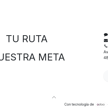
C
 RUTA
Av
TRA META
48
Con tecnología de