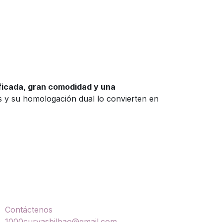
ficada, gran comodidad y una
les y su homologación dual lo convierten en
ontáctenos
Contáctenos
1000curvasbilbao@gmail.com