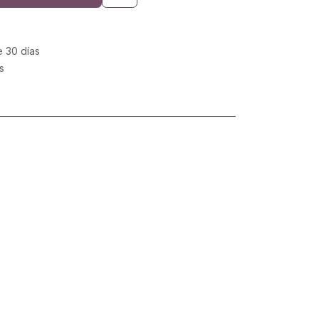
e 30 días
s