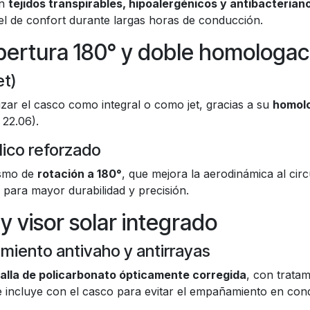
on
tejidos transpirables, hipoalergénicos y antibacterian
vel de confort durante largas horas de conducción.
pertura 180° y doble homologac
et)
izar el casco como integral o como jet, gracias a su
homolo
 22.06).
ico reforzado
ismo de
rotación a 180°
, que mejora la aerodinámica al circ
para mayor durabilidad y precisión.
 y visor solar integrado
amiento antivaho y antirrayas
alla de policarbonato ópticamente corregida
, con trata
e incluye con el casco para evitar el empañamiento en cond