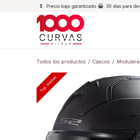
Ir al contenido
Precio bajo garantizado
30 días para de
Cascos
Chaqueta
Todos los productos
Cascos
Modulare
Top Ventas
Top Ventas