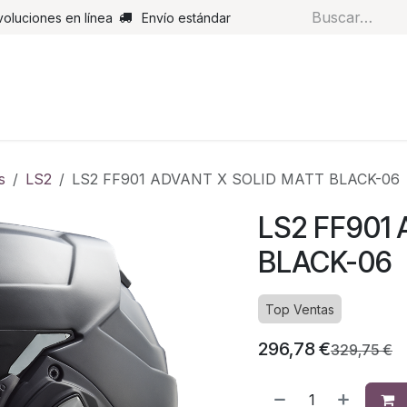
voluciones en línea
Envío estándar
s
Pantalones
Botas
Guantes
Airbags
Monos de cue
s
LS2
LS2 FF901 ADVANT X SOLID MATT BLACK-06
LS2 FF901
BLACK-06
Top Ventas
296,78
€
329,75
€