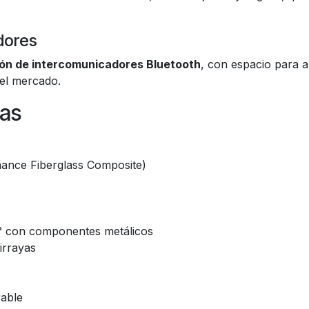
dores
ión de intercomunicadores Bluetooth
, con espacio para a
el mercado.
cas
mance Fiberglass Composite)
° con componentes metálicos
irrayas
rable