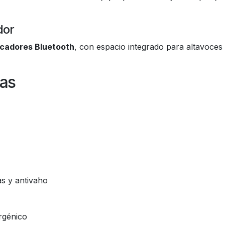
dor
icadores Bluetooth
, con espacio integrado para altavoces
cas
as y antivaho
ergénico