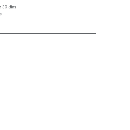
e 30 días
s