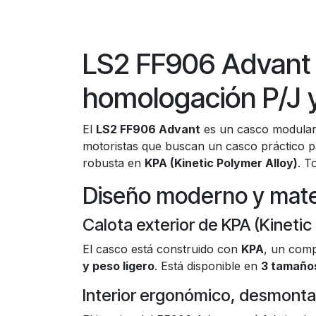
LS2 FF906 Advant 
homologación P/J 
El
LS2 FF906 Advant
es un casco modular 
motoristas que buscan un casco práctico pa
robusta en
KPA (Kinetic Polymer Alloy)
. T
Diseño moderno y mater
Calota exterior de KPA (Kinetic
El casco está construido con
KPA
, un comp
y peso ligero
. Está disponible en
3 tamaños
Interior ergonómico, desmonta