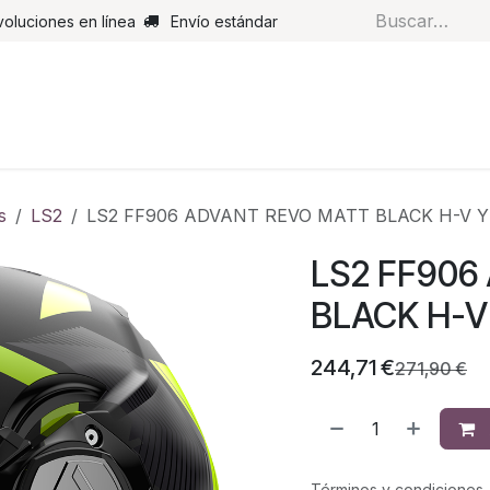
voluciones en línea
Envío estándar
s
Pantalones
Botas
Guantes
Airbags
Monos de cue
s
LS2
LS2 FF906 ADVANT REVO MATT BLACK H-V 
LS2 FF906
BLACK H-V
244,71
€
271,90
€
Términos y condiciones