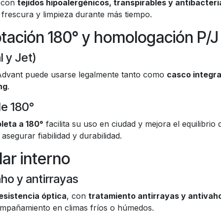
o con
tejidos hipoalergénicos, transpirables y antibacter
frescura y limpieza durante más tiempo.
tación 180° y homologación P/J
 y Jet)
Advant puede usarse legalmente tanto como
casco integra
ng
.
le 180°
leta a 180°
facilita su uso en ciudad y mejora el equilibrio 
segurar fiabilidad y durabilidad.
lar interno
ho y antirrayas
resistencia óptica
, con
tratamiento antirrayas y antivah
 empañamiento en climas fríos o húmedos.