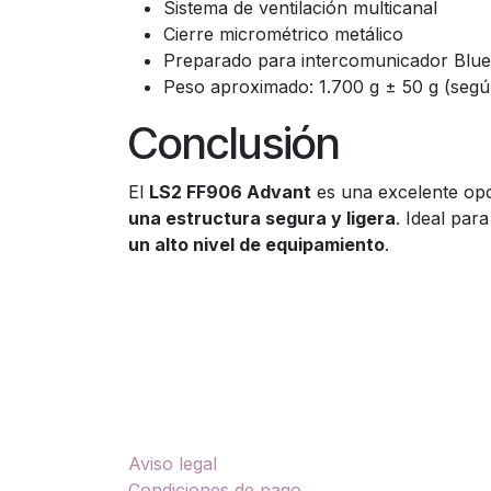
Sistema de ventilación multicanal
Cierre micrométrico metálico
Preparado para intercomunicador Blue
Peso aproximado: 1.700 g ± 50 g (según
Conclusión
El
LS2 FF906 Advant
es una excelente op
una estructura segura y ligera
. Ideal par
un alto nivel de equipamiento
.
Enlaces útiles
Sobre nosotros
Aviso legal
TU
Condiciones de pago