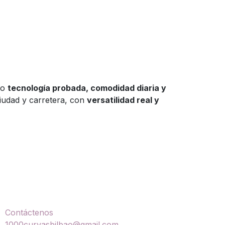
do
tecnología probada, comodidad diaria y
iudad y carretera, con
versatilidad real y
ontáctenos
Contáctenos
1000curvasbilbao@gmail.com