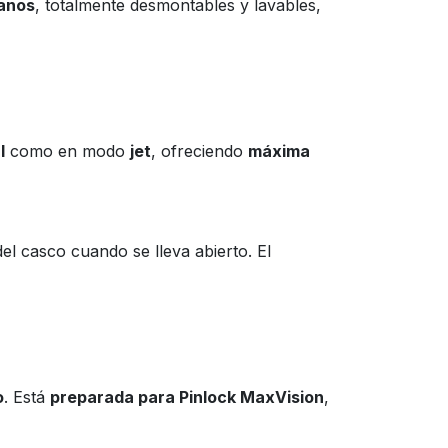
ianos
, totalmente desmontables y lavables,
l
como en modo
jet
, ofreciendo
máxima
del casco cuando se lleva abierto. El
o
. Está
preparada para Pinlock MaxVision
,