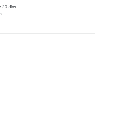
e 30 días
s