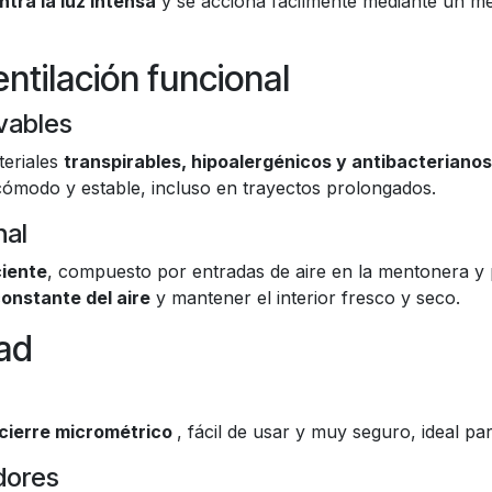
tra la luz intensa
y se acciona fácilmente mediante un mec
entilación funcional
vables
teriales
transpirables, hipoalergénicos y antibacterianos
ómodo y estable, incluso en trayectos prolongados.
nal
ciente
, compuesto por entradas de aire en la mentonera y p
constante del aire
y mantener el interior fresco y seco.
ad
 cierre micrométrico
, fácil de usar y muy seguro, ideal p
dores