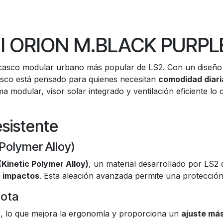
 II ORION M.BLACK PURPL
 casco modular urbano más popular de LS2. Con un diseño r
asco está pensado para quienes necesitan
comodidad diaria
ma modular, visor solar integrado y ventilación eficiente l
esistente
 Polymer Alloy)
(Kinetic Polymer Alloy)
, un material desarrollado por LS2
os impactos
. Esta aleación avanzada permite una protección 
lota
a
, lo que mejora la ergonomía y proporciona un
ajuste más