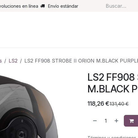
voluciones en línea
Envío estándar
s
Pantalones
Botas
Guantes
Airbags
Monos de cue
s
LS2
LS2 FF908 STROBE II ORION M.BLACK PURPL
LS2 FF908 
M.BLACK P
118,26
€
131,40
€
Términos y condiciones