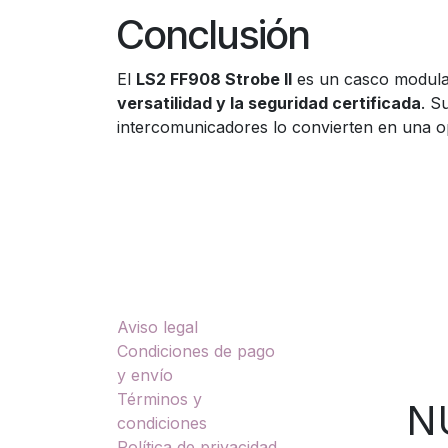
Conclusión
El
LS2 FF908 Strobe II
es un casco modular 
versatilidad y la seguridad certificada
. S
intercomunicadores lo convierten en una 
Enlaces útiles
Sobre nosotros
Aviso legal
TU
Condiciones de pago
y envío
Términos y
NUES
condiciones
Política de privacidad