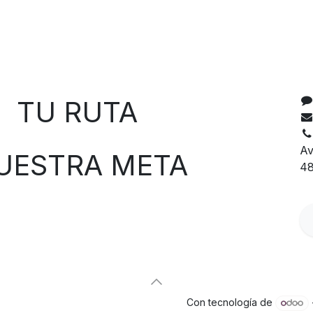
C
 RUTA
Av
TRA META
48
Con tecnología de