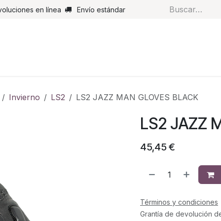
voluciones en línea
Envío estándar
s
Pantalones
Botas
Guantes
Airbags
Monos de cue
Invierno
LS2
LS2 JAZZ MAN GLOVES BLACK
LS2 JAZZ 
45,45
€
Términos y condiciones
Grantía de devolución d