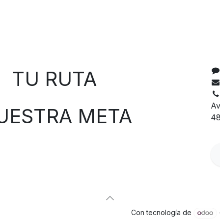
C
 RUTA
Av
TRA META
48
Con tecnología de