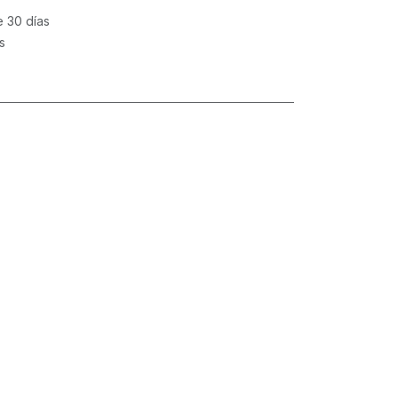
e 30 días
s