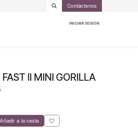
Contáctenos
INICIAR SESIÓN
ro
Intercomunicadores
Accesorios
Ayuda
FAST II MINI GORILLA
6
Añadir a la cesta