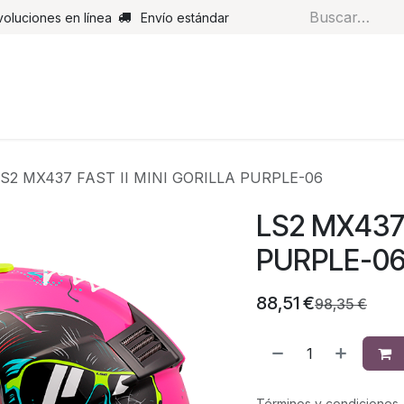
voluciones en línea
Envío estándar
s
Pantalones
Botas
Guantes
Airbags
Monos de cue
LS2 MX437 FAST II MINI GORILLA PURPLE-06
LS2 MX437 
PURPLE-0
88,51
€
98,35
€
Términos y condiciones