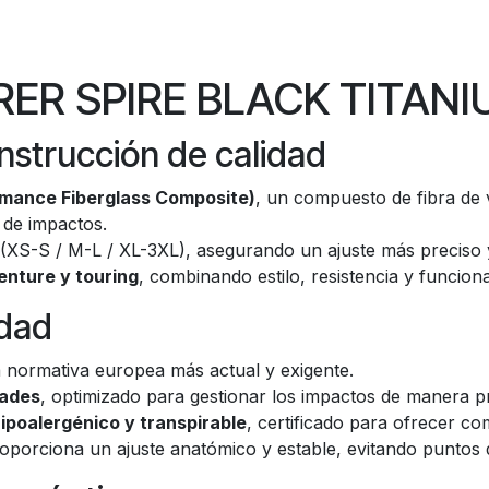
RER SPIRE BLACK TITANI
nstrucción de calidad
rmance Fiberglass Composite)
, un compuesto de fibra de 
n de impactos.
(XS-S / M-L / XL-3XL), asegurando un ajuste más preciso
venture y touring
, combinando estilo, resistencia y funciona
idad
la normativa europea más actual y exigente.
dades
, optimizado para gestionar los impactos de manera pr
hipoalergénico y transpirable
, certificado para ofrecer c
roporciona un ajuste anatómico y estable, evitando puntos 