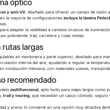
ema óptico
yas y anti-UV
, diseñado para ofrecer un campo de visión am
 en la mayoría de configuraciones
incluye la lámina Pinloc
sas.
 para adaptar la visibilidad a cambios bruscos de iluminació
o polivalente: trail, carretera y rutas mixtas.
 rutas largas
gulables en mentonera y parte superior, diseñado para mant
culación interna del aire, ayudando a regular la temperatu
 en conducción intensiva, con materiales suaves, transpirab
 uso recomendado
modelo
multifuncional
, apto tanto para viajes largos como pa
 trail y touring
, que necesitan un casco cómodo, seguro y
idad y precio lo convierte en una opción muy atractiva den