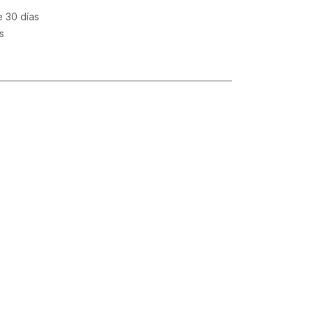
e 30 días
s