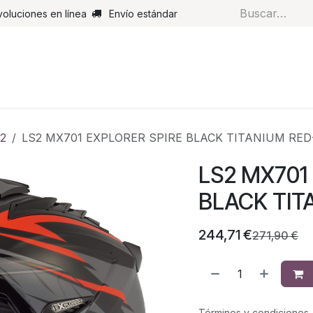
voluciones en línea
Envío estándar
s
Pantalones
Botas
Guantes
Airbags
Monos de cue
2
LS2 MX701 EXPLORER SPIRE BLACK TITANIUM RED
LS2 MX701
BLACK TIT
244,71
€
271,90
€
Términos y condiciones