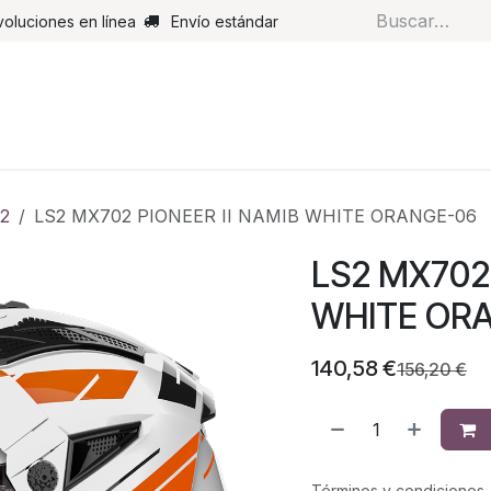
voluciones en línea
Envío estándar
s
Pantalones
Botas
Guantes
Airbags
Monos de cue
2
LS2 MX702 PIONEER II NAMIB WHITE ORANGE-06
LS2 MX702 
WHITE OR
140,58
€
156,20
€
Términos y condiciones