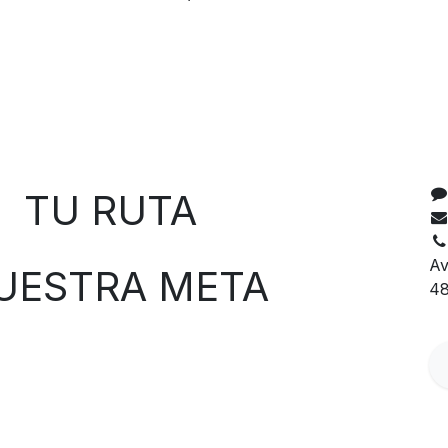
C
 RUTA
Av
TRA META
48