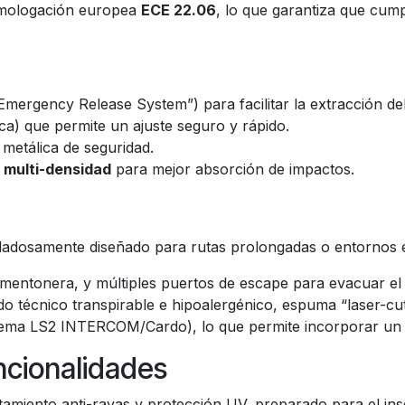
omologación europea
ECE 22.06
, lo que garantiza que cum
Emergency Release System”) para facilitar la extracción del
ica) que permite un ajuste seguro y rápido.
 metálica de seguridad.
e
multi-densidad
para mejor absorción de impactos.
uidadosamente diseñado para rutas prolongadas o entornos 
y mentonera, y múltiples puertos de escape para evacuar e
jido técnico transpirable e hipoalergénico, espuma “laser-
tema LS2 INTERCOM/Cardo), lo que permite incorporar un 
uncionalidades
atamiento anti-rayas y protección UV, preparado para el in