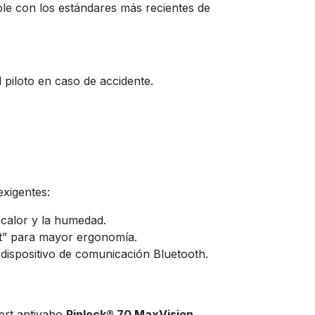
ple con los estándares más recientes de
 piloto en caso de accidente.
exigentes:
l calor y la humedad.
cut” para mayor ergonomía.
dispositivo de comunicación Bluetooth.
sert antivaho
Pinlock® 70 MaxVision
.