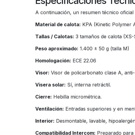
Especificaciones Técni
A continuación, un resumen técnico oficial 
Material de calota:
KPA (Kinetic Polymer 
Tallas / Calotas:
3 tamaños de calota (XS-
Peso aproximado:
1.400 ± 50 g (talla M)
Homologación:
ECE 22.06
Visor:
Visor de policarbonato clase A, ant
Visera solar:
Sí, interna retráctil.
Cierre:
Hebilla micrométrica.
Ventilación:
Entradas superiores y en ment
Interior:
Desmontable, lavable, hipoalergén
Compatibilidad Intercom:
Preparado para