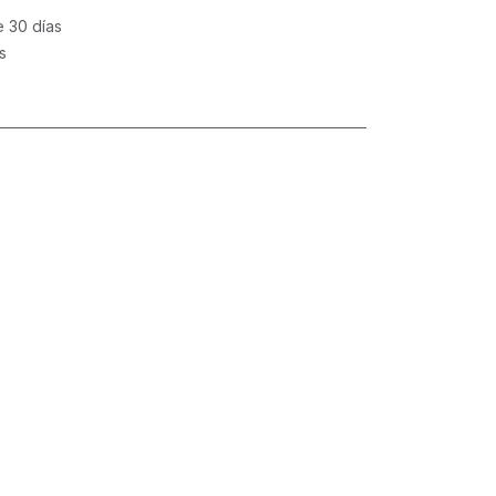
e 30 días
s