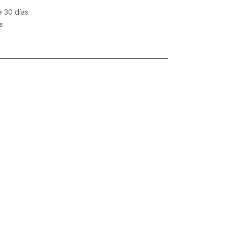
e 30 días
s