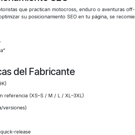
toristas que practican motocross, enduro o aventuras off-
 optimizar su posicionamiento SEO en tu página, se recomie
”
da”
cas del Fabricante
/9K)
n referencia (XS–S / M / L / XL–3XL)
a/versiones)
a quick-release