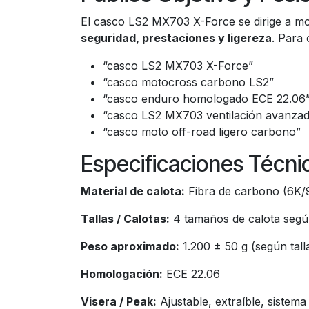
El casco LS2 MX703 X-Force se dirige a mo
seguridad, prestaciones y ligereza
. Para
“casco LS2 MX703 X-Force”
“casco motocross carbono LS2”
“casco enduro homologado ECE 22.06
“casco LS2 MX703 ventilación avanza
“casco moto off-road ligero carbono”
Especificaciones Técni
Material de calota:
Fibra de carbono (6K
Tallas / Calotas:
4 tamaños de calota segú
Peso aproximado:
1.200 ± 50 g (según tall
Homologación:
ECE 22.06
Visera / Peak:
Ajustable, extraíble, sistem