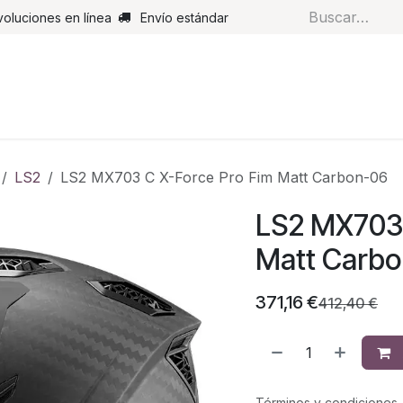
voluciones en línea
Envío estándar
s
Pantalones
Botas
Guantes
Airbags
Monos de cue
LS2
LS2 MX703 C X-Force Pro Fim Matt Carbon-06
LS2 MX703 
Matt Carb
371,16
€
412,40
€
Términos y condiciones