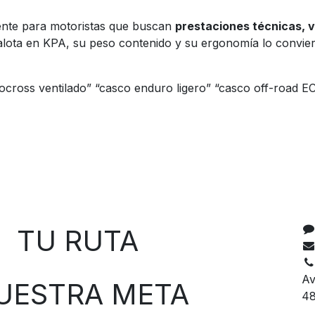
gente para motoristas que buscan
prestaciones técnicas, 
alota en KPA, su peso contenido y su ergonomía lo conviert
cross ventilado” “casco enduro ligero” “casco off-road E
C
 RUTA
Av
TRA META
48