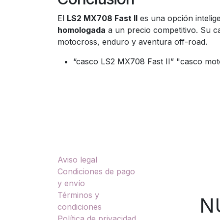
El
LS2 MX708 Fast II
es una opción inteli
homologada
a un precio competitivo. Su c
motocross, enduro y aventura off-road.
“casco LS2 MX708 Fast II” "casco moto
Enlaces útiles
Sobre nosotros
Aviso legal
TU
Condiciones de pago
y envío
Términos y
NUES
condiciones
Política de privacidad