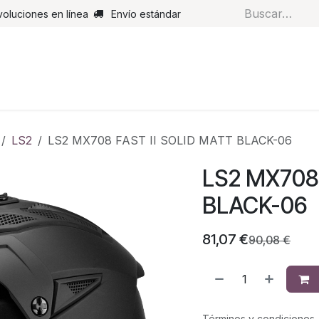
voluciones en línea
Envío estándar
s
Pantalones
Botas
Guantes
Airbags
Monos de cue
LS2
LS2 MX708 FAST II SOLID MATT BLACK-06
LS2 MX708 
BLACK-06
81,07
€
90,08
€
Términos y condiciones