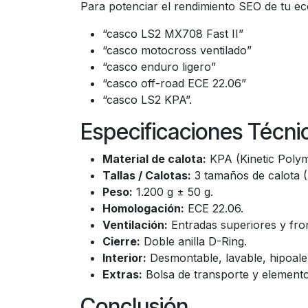
Para potenciar el rendimiento SEO de tu eco
“casco LS2 MX708 Fast II”
“casco motocross ventilado”
“casco enduro ligero”
“casco off-road ECE 22.06”
“casco LS2 KPA”.
Especificaciones Técni
Material de calota:
KPA (Kinetic Polym
Tallas / Calotas:
3 tamaños de calota (
Peso:
1.200 g ± 50 g.
Homologación:
ECE 22.06.
Ventilación:
Entradas superiores y fron
Cierre:
Doble anilla D-Ring.
Interior:
Desmontable, lavable, hipoaler
Extras:
Bolsa de transporte y elementos
Conclusión