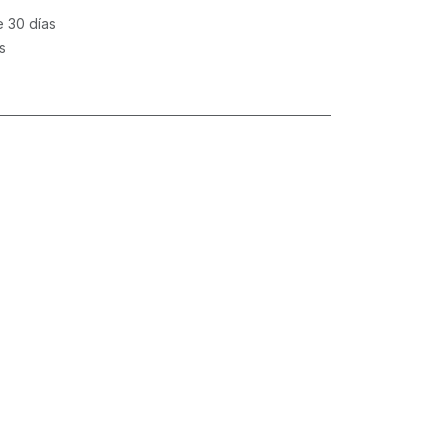
e 30 días
s