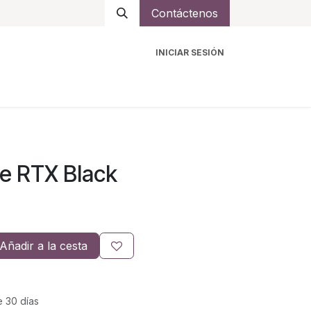
Contáctenos
INICIAR SESIÓN
ro
Intercomunicadores
Accesorios
Ayuda
e RTX Black
Añadir a la cesta
e 30 días