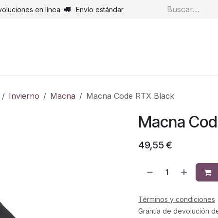
voluciones en línea
Envío estándar
s
Pantalones
Botas
Guantes
Airbags
Monos de cue
Invierno
Macna
Macna Code RTX Black
Macna Cod
49,55
€
Términos y condiciones
Grantía de devolución d