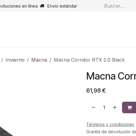
voluciones en línea
Envío estándar
s
Pantalones
Botas
Guantes
Airbags
Monos de cue
Invierno
Macna
Macna Corridor RTX 2.0 Black
Macna Corr
61,98
€
Términos y condiciones
Grantía de devolución d