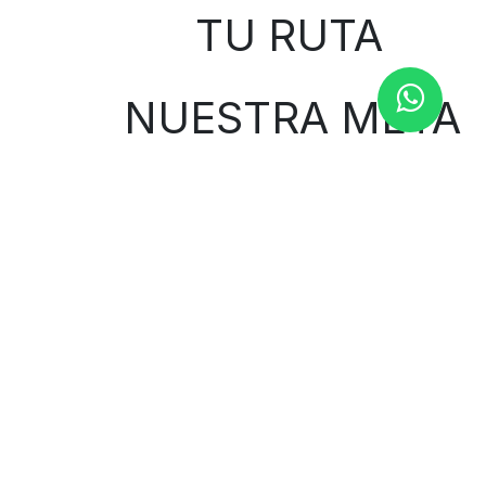
TU RUTA
NUESTRA META
Contáctenos
Contáctenos
1000curvasbilbao@gmail.com
944 653 424
Avenida Ramón y Cajal 66
48014 Bilbao