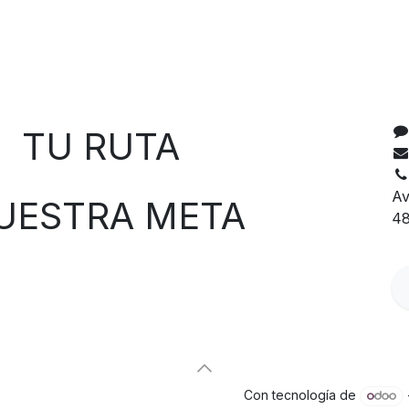
C
 RUTA
Av
TRA META
48
Con tecnología de