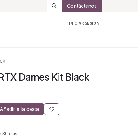
Contáctenos
INICIAR SESIÓN
ro
Intercomunicadores
Accesorios
Ayuda
ck
RTX Dames Kit Black
Añadir a la cesta
e 30 días