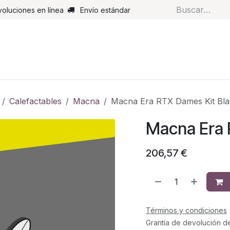
voluciones en línea
Envío estándar
s
Pantalones
Botas
Guantes
Airbags
Monos de cue
Calefactables
Macna
Macna Era RTX Dames Kit Bla
Macna Era 
206,57
€
Términos y condiciones
Grantía de devolución d