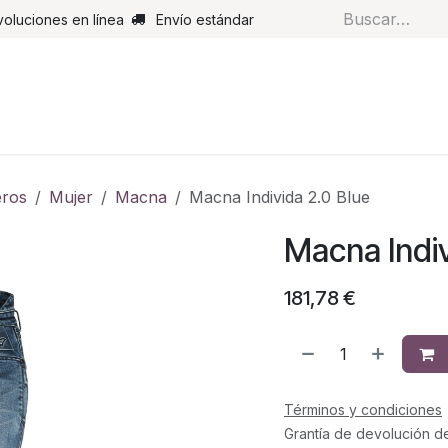
voluciones en línea
Envío estándar
s
Pantalones
Botas
Guantes
Airbags
Monos de cue
ros
Mujer
Macna
Macna Individa 2.0 Blue
Macna Indiv
181,78
€
Términos y condiciones
Grantía de devolución d