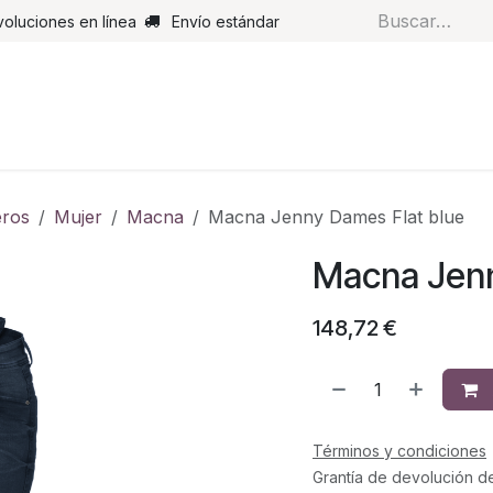
voluciones en línea
Envío estándar
s
Pantalones
Botas
Guantes
Airbags
Monos de cue
ros
Mujer
Macna
Macna Jenny Dames Flat blue
Macna Jenn
148,72
€
Términos y condiciones
Grantía de devolución d