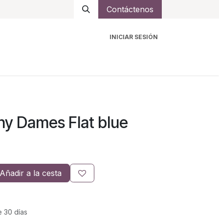
Contáctenos
INICIAR SESIÓN
ro
Intercomunicadores
Accesorios
Ayuda
y Dames Flat blue
Añadir a la cesta
e 30 días